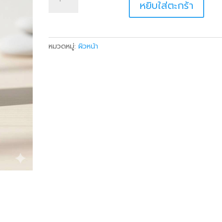
Anti
หยิบใส่ตะกร้า
Melas
Ma
&
หมวดหมู่:
ผิวหน้า
Whiteing
cream
ชิ้น