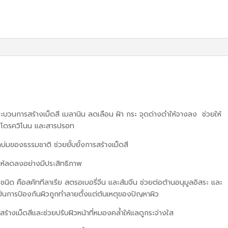
ะบวนการสร้างเม็ดสี เมลานิน ลดเลือน ฝ้า กระ จุดด่างดำให้จางลง ช่วยให้
วไฮโดรควิโนน และสารปรอท
บ่มของธรรมชาติ ช่วยยั้บยั้งการสร้างเม็ดสี
ให้ลดลงอย่างมีประสิทธิภาพ
ด คือสคัททีลาเรีย สตรอเบอรี่จีน และส้มจีน ช่วยต่อต้านอนุมูลอิสระ และ
เป็นการป้องกันผิวถูกทำลายตั้งแต่ต้นเหตุของปัญหาผิว
้างเม็ดสีและช่วยปรับฝิวหน้าที่หมองคล้ำให้แลดูกระจ่างใส